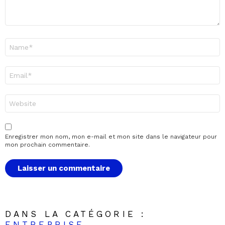
Nom
*
E-
mail
*
Site
web
Enregistrer mon nom, mon e-mail et mon site dans le navigateur pour
mon prochain commentaire.
DANS LA CATÉGORIE :
ENTREPRISE