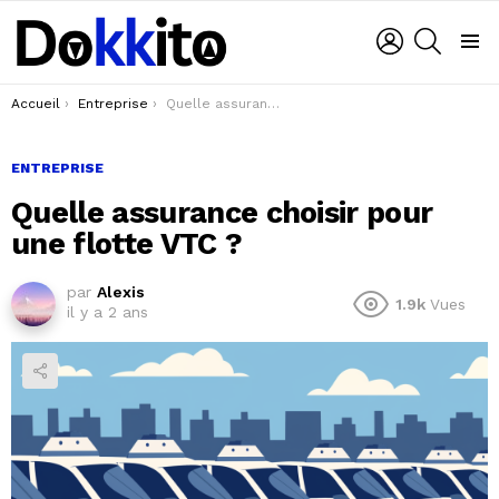
LOGIN
RECHER
Menu
You are here:
Accueil
Entreprise
Quelle assurance choisir pour une flotte VTC ?
ENTREPRISE
Quelle assurance choisir pour
une flotte VTC ?
par
Alexis
1.9k
Vues
il y a 2 ans