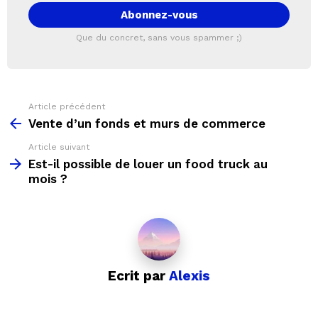
électronique:
Que du concret, sans vous spammer ;)
Article précédent
See
more
Vente d’un fonds et murs de commerce
Article suivant
Est-il possible de louer un food truck au
mois ?
Ecrit par
Alexis